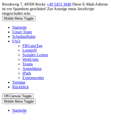
Brookweg 7, 49509 Recke
+49 5453 3046
Diese E-Mail-Adresse
ist vor Spambots geschützt! Zur Anzeige muss JavaScript
eingeschaltet sein.
Mobile Menu Toggle
Startseite
Unser Team
Schullaufbahn
FAQ
FBGanzTag
Lerntreff
Soziales Lernen
WebUntis
Teams
Anmeldung
iPads
Extremwetter
Termine
Rückblick
Off-Canvas Toggle
Mobile Menu Toggle
Startseite