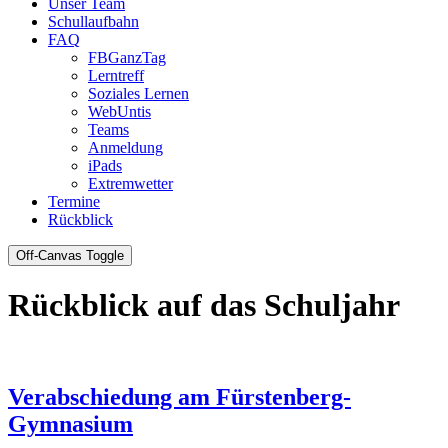
Unser Team
Schullaufbahn
FAQ
FBGanzTag
Lerntreff
Soziales Lernen
WebUntis
Teams
Anmeldung
iPads
Extremwetter
Termine
Rückblick
Off-Canvas Toggle
Rückblick auf das Schuljahr
Verabschiedung am Fürstenberg-
Gymnasium