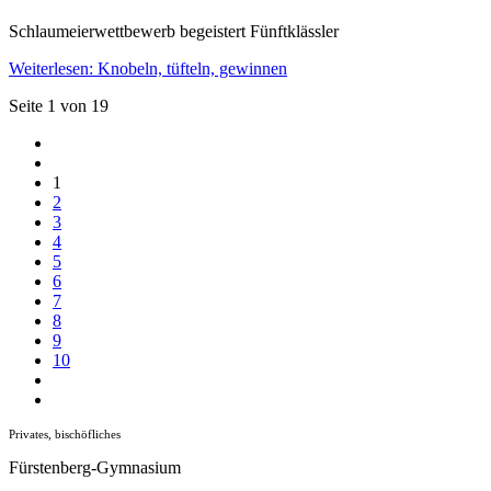
Schlaumeierwettbewerb begeistert Fünftklässler
Weiterlesen: Knobeln, tüfteln, gewinnen
Seite 1 von 19
1
2
3
4
5
6
7
8
9
10
Privates, bischöfliches
Fürstenberg-Gymnasium