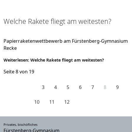
Welche Rakete fliegt am weitesten?
Papierraketenwettbewerb am Fürstenberg-Gymnasium
Recke
Weiterlesen: Welche Rakete fliegt am weitesten?
Seite 8 von 19
3
4
5
6
7
8
9
10
11
12
Privates, bischöfliches
Fürstenberg-Gymnasium