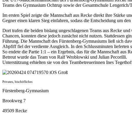
Teams des Gymnasium Ochtrup sowie der Gesamtschule Lengerich/Te
Im ersten Spiel zeigte die Mannschaft aus Recke direkt ihre Stärk
Gegner einen klaren Sieg einfahren, sodass die Entscheidung um den Ti
Dort trafen die beiden bislang ungeschlagenen Teams aus Recke und O
Chancen, konnten diese jedoch zunächst nicht nutzen. Stattdessen gi
Führung. Die Mannschaft des Fürstenberg-Gymnasiums ließ sich davon
Abpfiff fiel der verdiente Ausgleich. In den Schlussminuten lieferten 
So endete die Partie 1:1 – ein Ergebnis, das für die Mannschaft aus 
Betreut wurde das Team von Ralf Wroblowski und Julian Pecorilli.
Unterstützung erhielten sie von den Teambetreuerinnen Ines Tegetho
Privates, bischöfliches
Fürstenberg-Gymnasium
Brookweg 7
49509 Recke