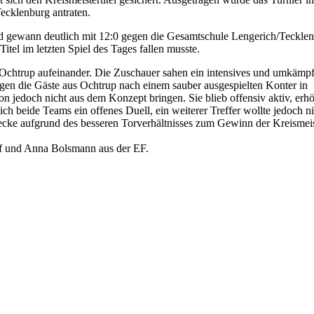
cklenburg antraten.
e und gewann deutlich mit 12:0 gegen die Gesamtschule Lengerich/Tec
tel im letzten Spiel des Tages fallen musste.
chtrup aufeinander. Die Zuschauer sahen ein intensives und umkämpfte
ngen die Gäste aus Ochtrup nach einem sauber ausgespielten Konter in
 jedoch nicht aus dem Konzept bringen. Sie blieb offensiv aktiv, erh
sich beide Teams ein offenes Duell, ein weiterer Treffer wollte jedoch ni
Recke aufgrund des besseren Torverhältnisses zum Gewinn der Kreismeist
ff und Anna Bolsmann aus der EF.