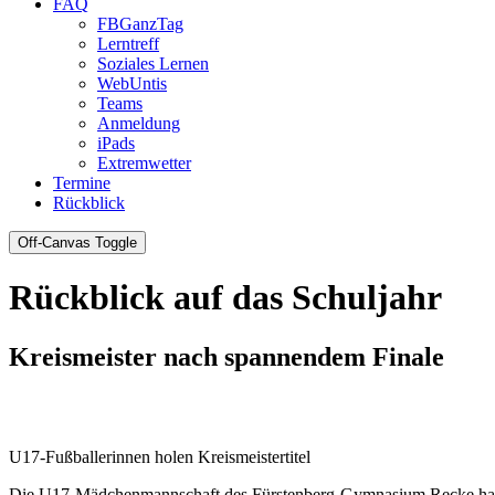
FAQ
FBGanzTag
Lerntreff
Soziales Lernen
WebUntis
Teams
Anmeldung
iPads
Extremwetter
Termine
Rückblick
Off-Canvas Toggle
Rückblick auf das Schuljahr
Kreismeister nach spannendem Finale
U17-Fußballerinnen holen Kreismeistertitel
Die U17-Mädchenmannschaft des Fürstenberg-Gymnasium Recke hat sic