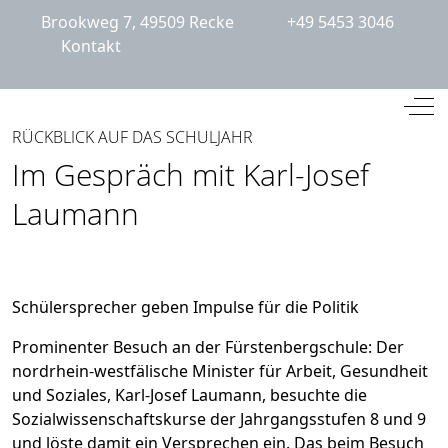
Brookweg 7, 49509 Recke
+49 5453 3046
Kontakt
Mobile Menu Toggle
Off
RÜCKBLICK AUF DAS SCHULJAHR
Im Gespräch mit Karl-Josef
Laumann
Schülersprecher geben Impulse für die Politik
Prominenter Besuch an der Fürstenbergschule: Der
nordrhein-westfälische Minister für Arbeit, Gesundheit
und Soziales, Karl-Josef Laumann, besuchte die
Sozialwissenschaftskurse der Jahrgangsstufen 8 und 9
und löste damit ein Versprechen ein. Das beim Besuch