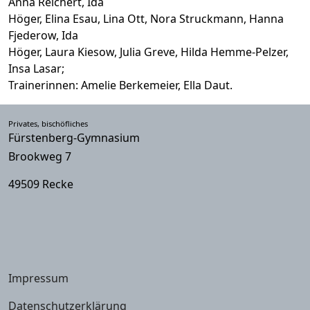
Anna Reichert, Ida
Höger, Elina Esau, Lina Ott, Nora Struckmann, Hanna
Fjederow, Ida
Höger, Laura Kiesow, Julia Greve, Hilda Hemme-Pelzer,
Insa Lasar;
Trainerinnen: Amelie Berkemeier, Ella Daut.
Privates, bischöfliches
Fürstenberg-Gymnasium
Brookweg 7
49509 Recke
Impressum
Datenschutzerklärung