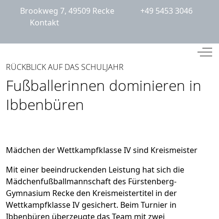
Brookweg 7, 49509 Recke
+49 5453 3046
Kontakt
Mobile Menu Toggle
Off
RÜCKBLICK AUF DAS SCHULJAHR
Fußballerinnen dominieren in
Ibbenbüren
Mädchen der Wettkampfklasse IV sind Kreismeister
Mit einer beeindruckenden Leistung hat sich die
Mädchenfußballmannschaft des Fürstenberg-
Gymnasium Recke den Kreismeistertitel in der
Wettkampfklasse IV gesichert. Beim Turnier in
Ibbenbüren überzeugte das Team mit zwei